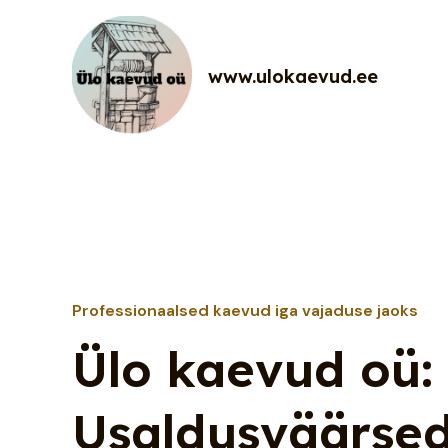
Skip
to
content
www.ulokaevud.ee
Professionaalsed kaevud iga vajaduse jaoks
Ülo kaevud oü:
Usaldusväärse