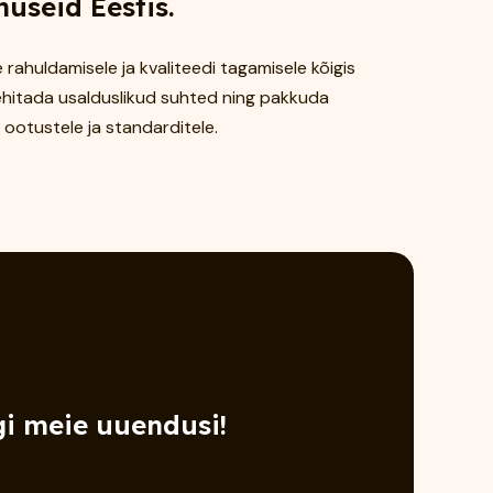
useid Eestis.
rahuldamisele ja kvaliteedi tagamisele kõigis
ehitada usalduslikud suhted ning pakkuda
 ootustele ja standarditele.
gi meie uuendusi!