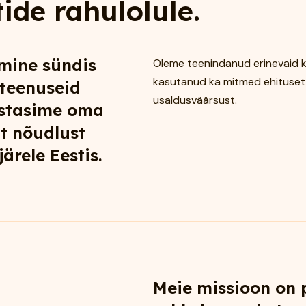
ide rahulolule.
mine sündis
Oleme teenindanud erinevaid k
kasutanud ka mitmed ehitusett
 teenuseid
usaldusväärsust.
ustasime oma
t nõudlust
ärele Eestis.
Meie missioon on