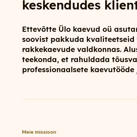
keskendudes klient
Ettevõtte Ülo kaevud oü asuta
soovist pakkuda kvaliteetseid
rakkekaevude valdkonnas. Al
teekonda, et rahuldada tõusva
professionaalsete kaevutööde j
Meie missioon