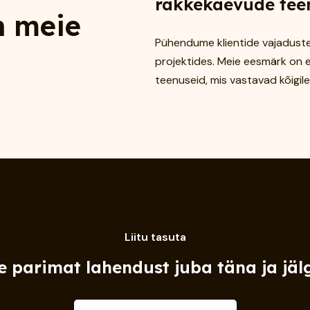
rakkekaevude teen
n meie
Pühendume klientide vajaduste 
projektides. Meie eesmärk on 
teenuseid, mis vastavad kõigile
Liitu tasuta
 parimat lahendust juba täna ja jäl